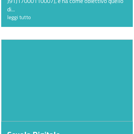
J91J17000110007), e ha come obiettivo quello
di...
leggi tutto