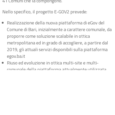
41 Comuni che la compongono.
Nello specifico, il progetto E-GOV2 prevede:
Realizzazione della nuova piattaforma di eGov del
Comune di Bari, inizialmente a carattere comunale, da
proporre come soluzione scalabile in ottica
metropolitana ed in grado di accogliere, a partire dal
2019, gli attuali servizi disponibili sulla piattaforma
egov.ba.it
Riuso ed evoluzione in ottica multi-site e multi-
comunale della piattaforma attualmente utilizzata
per il Portale Istituzionale dal Comune di Bari per
erogare servizi e contenuti informativi nel rispetto
delle linee guida AGID anche agli altri Comuni della
Città Metropolitana.
Evoluzione di egov.ba.it e adozione di soluzioni di
Intelligenza Artificiale per trarre beneficio nella