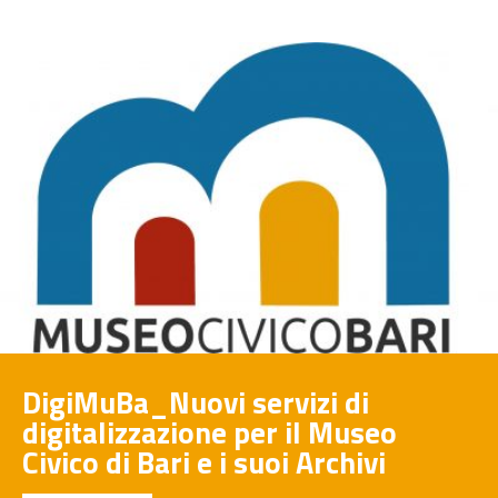
DigiMuBa_Nuovi servizi di
digitalizzazione per il Museo
Civico di Bari e i suoi Archivi