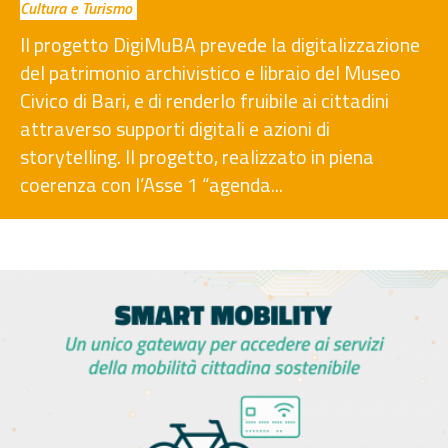
Cultura e Turismo
Il progetto DigiMuBA prevede la digitalizzazione
del patrimonio archivistico e libraio del Museo
Civico di Bari, e di renderlo fruibile ai cittadini
attraverso supporti digitali e azioni di
storytelling. Il progetto, realizzato in piena
coerenza con l’Asse 1 “agenda...