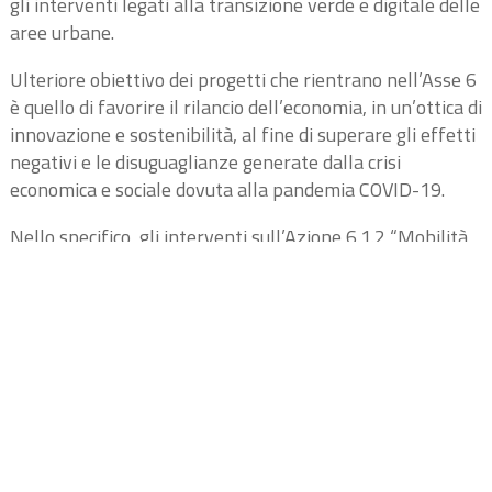
gli interventi legati alla transizione verde e digitale delle
aree urbane.
Ulteriore obiettivo dei progetti che rientrano nell’Asse 6
è quello di favorire il rilancio dell’economia, in un’ottica di
innovazione e sostenibilità, al fine di superare gli effetti
negativi e le disuguaglianze generate dalla crisi
economica e sociale dovuta alla pandemia COVID-19.
Nello specifico, gli interventi sull’Azione 6.1.2 “Mobilità
Sostenibile” dovranno perseguire, in continuità con
l’Asse 2, in modo prevalente una o più delle seguenti
finalità:
supporto dell’infomobilità e ITS con
l’implementazione di centrali di controllo della
mobilità integrate con la gestione semaforica,
gestione del controllo dei flussi, degli accessi e (anche
in riferimento alle policy di city logistics) gestione dei