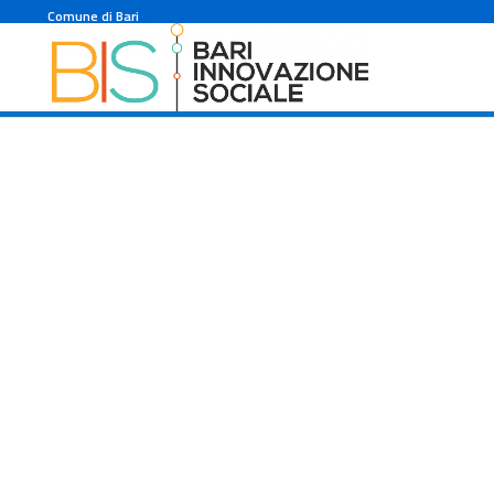
#f2882b
Comune di Bari