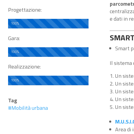
parcometri
Progettazione:
centralizza
e dati in r
100%
SMART 
Gara:
Smart pa
100%
Il sistema
Realizzazione:
Un siste
100%
Un siste
Un siste
Un siste
Tag
Un siste
#Mobilità urbana
M.U.S.I.
Area di 