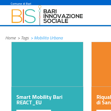
#32b1b9
Comune di Bari
Home
> Tags
> Mobilita Urbana
Smart Mobility Bari
Riqual
REACT_EU
di San