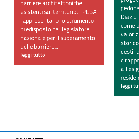
barriere architettoniche
pedona
esistenti sul territorio. I PEBA
Diaz di
rappresentano lo strumento
come ob
predisposto dal legislatore
valoriz
nazionale per il superamento
storic
delle barriere...
destin
leggi tutto
e rappr
all’esi
residen
leggi tu