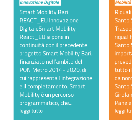
Innovazione Digitale
Mobilità 
Smart Mobility Bari
Riquali
REACT_EU Innovazione
Santo S
DigitaleSmart Mobility
Traspor
React_EU si pone in
riquali
continuità con il precedente
Santo S
progetto Smart Mobility Bari,
import
finanziato nell’ambito del
preved
PON Metro 2014 - 2020, di
tutto i
cui rappresenta l’integrazione
da nord
e il completamento. Smart
Santo S
Mobility è un percorso
Girolam
programmatico, che...
Pane e
leggi tutto
leggi tu