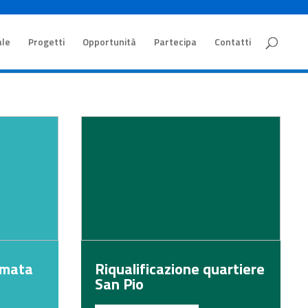
ale
Progetti
Opportunità
Partecipa
Contatti
rmata
Riqualificazione quartiere
San Pio