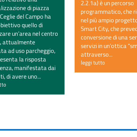
2.2.1a) è un percorso
lizzazione di piazza
programmatico, che r
 Ceglie del Campo ha
nel più ampio progett
iettivo quello di
Smart City, che preved
zare un’area nel centro
conversione di una seri
o, attualmente
servizi in un’ottica “sm
ata ad uso parcheggio,
attraverso...
esenta la risposta
leggi tutto
genza, manifestata dai
ti, di avere uno...
tto