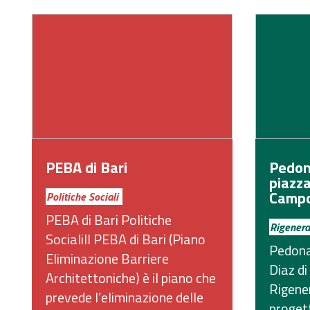
PEBA di Bari
Pedon
piazza
Camp
Politiche Sociali
PEBA di Bari Politiche
Rigenera
SocialiIl PEBA di Bari (Piano
Pedona
Eliminazione Barriere
Diaz di
Architettoniche) è il piano che
Rigene
prevede l’eliminazione delle
progett