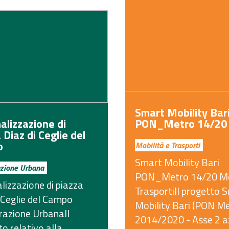
Smart Mobility Bar
alizzazione di
PON_Metro 14/20
 Diaz di Ceglie del
o
Mobilità e Trasporti
Smart Mobility Bari
zione Urbana
PON_Metro 14/20 Mob
lizzazione di piazza
TrasportiIl progetto 
 Ceglie del Campo
Mobility Bari (PON M
razione UrbanaIl
2014/2020 - Asse 2 a
o relativo alla