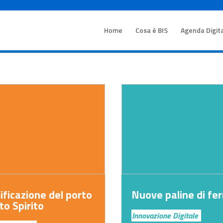
Home
Cosa è BIS
Agenda Digit
ificazione del porto
Nuove paline di fe
to Spirito
Innovazione Digitale