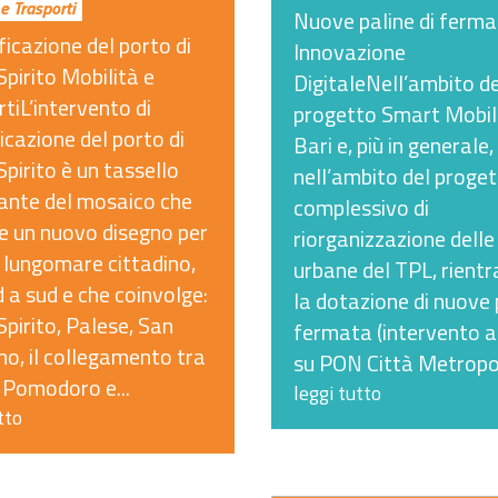
e Trasporti
Nuove paline di ferm
ficazione del porto di
Innovazione
pirito Mobilità e
DigitaleNell’ambito de
tiL’intervento di
progetto Smart Mobili
ficazione del porto di
Bari e, più in generale,
pirito è un tassello
nell’ambito del proge
ante del mosaico che
complessivo di
e un nuovo disegno per
riorganizzazione delle 
l lungomare cittadino,
urbane del TPL, rient
 a sud e che coinvolge:
la dotazione di nuove 
pirito, Palese, San
fermata (intervento a
o, il collegamento tra
su PON Città Metropol
 Pomodoro e...
leggi tutto
tto