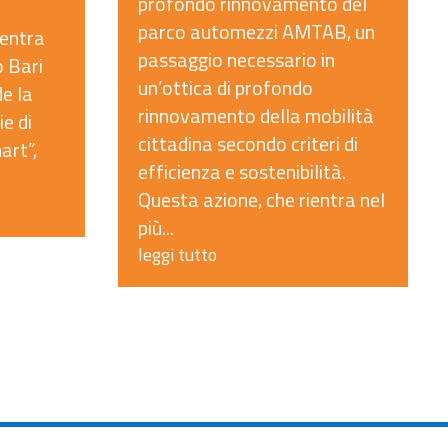
profondo rinnovamento del
parco automezzi AMTAB, un
ientra
passaggio necessario in
o Bari
un’ottica di profondo
e la
rinnovamento della mobilità
e di
cittadina secondo criteri di
art”,
efficienza e sostenibilità.
Questa azione, che rientra nel
più...
leggi tutto