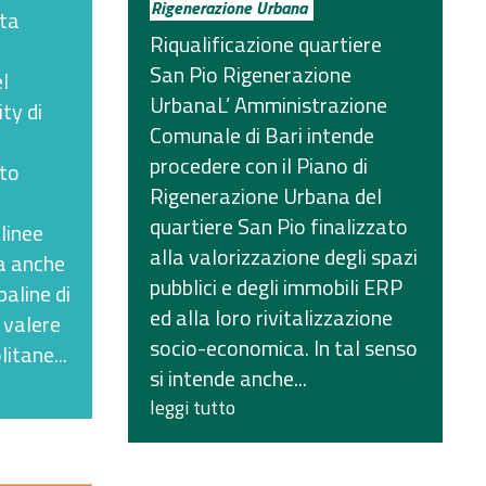
Rigenerazione Urbana
ata
Riqualificazione quartiere
San Pio Rigenerazione
l
UrbanaL’ Amministrazione
ty di
Comunale di Bari intende
procedere con il Piano di
tto
Rigenerazione Urbana del
quartiere San Pio finalizzato
linee
alla valorizzazione degli spazi
ra anche
pubblici e degli immobili ERP
paline di
ed alla loro rivitalizzazione
 valere
socio-economica. In tal senso
itane...
si intende anche...
leggi tutto