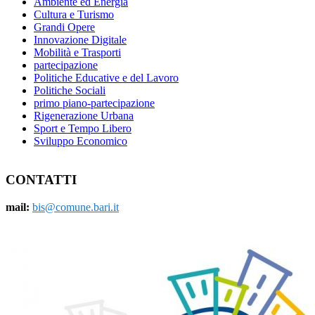
Ambiente ed Energia
Cultura e Turismo
Grandi Opere
Innovazione Digitale
Mobilità e Trasporti
partecipazione
Politiche Educative e del Lavoro
Politiche Sociali
primo piano-partecipazione
Rigenerazione Urbana
Sport e Tempo Libero
Sviluppo Economico
CONTATTI
mail:
bis@comune.bari.it