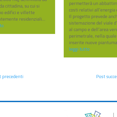
permetterà un abbattim
a cittadina, su cui si
costi relativi all’energia 
o edifici e villette
Il progetto prevede anch
ntemente residenziali…
sistemazione del viale d
to
al campo e dell’area ver
perimetrale, nella qual
inserite nuove piantuma
leggi tutto
t precedenti
Post succe