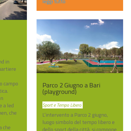
leggi tutto
nd in
uartiere
vo campo
Parco 2 Giugno a Bari
(playground)
ica.
un
e a led
Sport e Tempo Libero
men, che
L’intervento a Parco 2 giugno,
i
luogo simbolo del tempo libero e
a che
dello sport della città, si compone