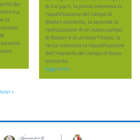
ento dei
di tre parti, la prima interessa la
elettrica.
riqualificazione del campo di
e la
Basket esistente, la seconda la
’accesso
realizzazione di un nuovo campo
de
di Basket e di un’area fitness, la
e saranno
terza interessa la riqualificazione
zioni.
dell’impianto del campo di bocce
esistente.
leggi tutto
ssivi »