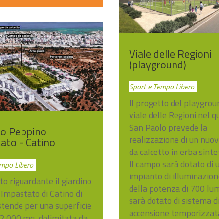
Viale delle Regioni
(playground)
Sport e Tempo Libero
Il progetto del playgrou
viale delle Regioni nel q
San Paolo prevede la
no Peppino
realizzazione di un nuo
ato - Catino
da calcetto in erba sintet
Il campo sarà dotato di 
empo Libero
impianto di illuminazion
to riguardante il giardino
della potenza di 700 lu
Impastato di Catino di
sarà dotato di sistema d
estende per una superficie
accensione temporizzat
 22.000 mq, delimitata da