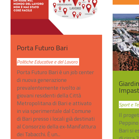
Porta Futuro Bari
Politiche Educative e del Lavoro
Porta Futuro Bari è un job center
di nuova generazione
Giardi
prevalentemente rivolto ai
Impast
giovani residenti della Città
Metropolitana di Bari e attivato
Sport e T
in via sperimentale dal Comune
Il proget
di Bari presso i locali già destinati
Peppino 
al Consorzio della ex-Manifattura
Bari si 
dei Tabacchi. È un...
di circa