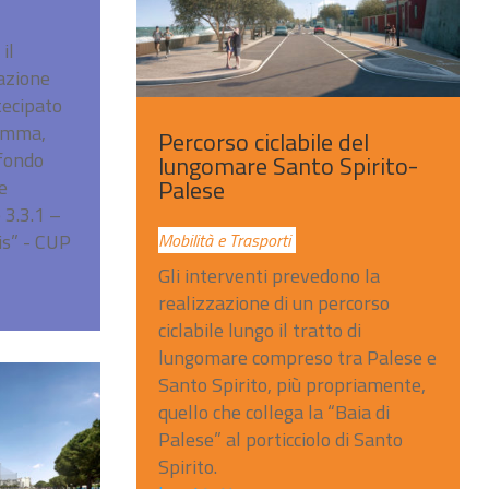
il
iazione
tecipato
ramma,
Percorso ciclabile del
 fondo
lungomare Santo Spirito-
Palese
e
 3.3.1 –
is” - CUP
Mobilità e Trasporti
Gli interventi prevedono la
realizzazione di un percorso
ciclabile lungo il tratto di
lungomare compreso tra Palese e
Santo Spirito, più propriamente,
quello che collega la “Baia di
Palese” al porticciolo di Santo
Spirito.