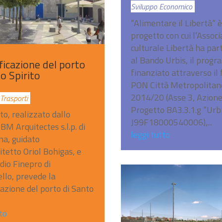
Sviluppo Economico
“Alimentare il Libertà“ è 
progetto con cui l’Assoc
culturale Libertà ha par
al Bando Urbis, il prog
ficazione del porto
finanziato attraverso il
o Spirito
PON Città Metropolitan
2014/20 (Asse 3, Azione
 Trasporti
Progetto BA3.3.1.g “Urb
to, realizzato dallo
J99F18000540006),...
BM Arquitectes s.l.p. di
leggi tutto
na, guidato
itetto Oriol Bohigas, e
udio Finepro di
llo, prevede la
icazione del porto di Santo
to