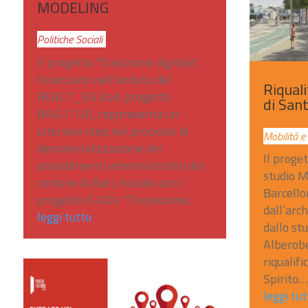
MODELING
Politiche Sociali
Il progetto "Trasizione digitale",
finanziato nell'ambito del
Riquali
REACT_EU (cod. progetto
di Sant
BA.6.1.1.A), rappresenta un
ulteriore step nel processo di
Mobilità e
dematerializzazione dei
Il proget
procedimenti amministrativi del
studio M
comune di Bari, iniziato con i
Barcello
progetto E-GOV. "Transizione...
dall’arch
leggi tutto
dallo st
Alberobe
riqualif
Spirito…
leggi tut