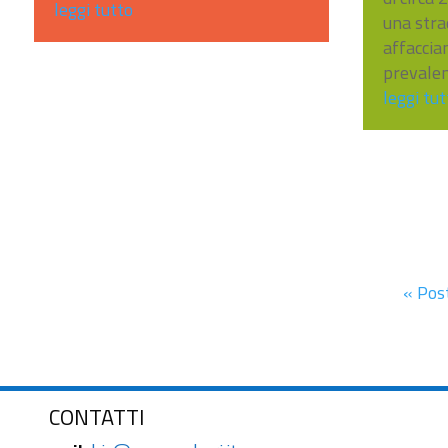
leggi tutto
una strad
affaccian
prevale
leggi tut
« Pos
CONTATTI