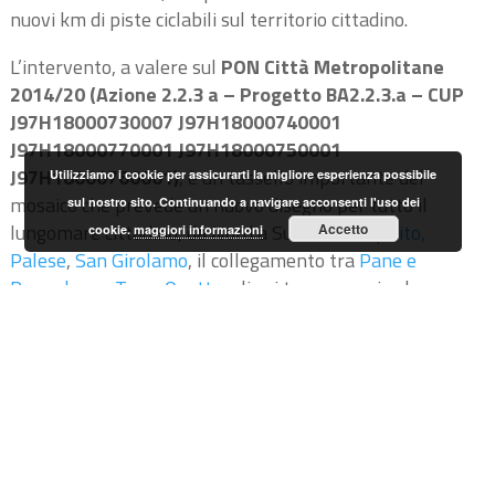
nuovi km di piste ciclabili sul territorio cittadino.
L’intervento, a valere sul
PON Città Metropolitane
2014/20 (
Azione 2.2.3 a
– Progetto BA2.2.3.a – CUP
J97H18000730007
J97H18000740001
J97H18000770001 J97H18000750001
J97H18000760001)
,
è un tassello importante del
Utilizziamo i cookie per assicurarti la migliore esperienza possibile
mosaico che prevede un nuovo disegno per tutto il
sul nostro sito. Continuando a navigare acconsenti l'uso dei
lungomare cittadino, da Nord a Sud:
Santo Spirito,
Accetto
cookie.
maggiori informazioni
Palese
,
San Girolamo
, il collegamento tra
Pane e
Pomodoro e Torre Quetta
, gli usi temporanei sul
lungomare di San Giorgio, il concorso Costasud, fino alla
riqualificazione
del lungomare Sud
.
IL PROGETTO IN SINTESI
Gli interventi prevedono la realizzazione di un
percorso
ciclabile
lungo il tratto di lungomare compreso tra