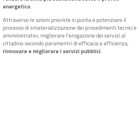
energetico
.
Attraverso le azioni previste si punta a potenziare il
processo di smaterializzazione dei procedimenti tecnici e
amministrativi, migliorare l’erogazione dei servizi al
cittadino secondo paramentri di efficacia e efficienza,
rinnovare e migliorare i servizi pubblici
.
Con Smart Mobility, nello specifico, si punta a
implementare i servizi legati alla mobilità, attraverso
l’installazione di
parcometri intelligenti
, un servizio di
e-ticketing per le soste e gli accessi regolato da un
sistema di semafori intelligenti
centralizzato e
collegato al cruscotto di controllo
MUSICA
e il sistema
city logistic, che attraverso un sistema di monitoraggio e
dati in real time, ottimizzerà i flussi di traffico urbano.
SMART MOBILITY BARI: I SERVIZI