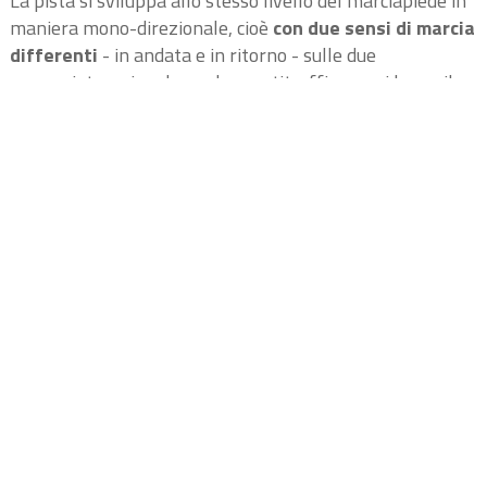
La pista si sviluppa allo stesso livello del marciapiede in
maniera mono-direzionale, cioè
con due sensi di marcia
differenti
- in andata e in ritorno - sulle due
carreggiate, prima lungo lo spartitraffico e poi lungo il
marciapiede-aiuola.
Dall’incrocio con viale della Resistenza e fino a via Re
David, scende allo stesso livello della strada.
In questo tratto la sosta non è coinvolta in quanto,
viaggiando per la maggior parte del percorso sul
marciapiede, non è stato necessario ridurre la
carreggiata.
Il tratto di pista ciclabile di via Re
David
Il percorso ciclabile è
bidirezionale
ed è stato realizzato
grazie all’allargamento del marciapiede che diventa
quindi promiscuo (ovvero
utilizzabile sia dai pedoni sia