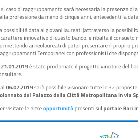
el caso di raggruppamento sarà necessaria la presenza di al
ella professione da meno di cinque anni, antecedenti la data
a possibilità data ai giovani laureati (attraverso la possibi
l carattere innovativo di questo bando, e ribalta il consueto 
ermettendo ai neolaureati di poter presentare il proprio proge
aggruppamenti Temporanei con professionisti che dispongano 
l
21.01.2019
è stato proclamato il progetto vincitore del ba
onsultare.
al
06.02.2019
sarà possibile visionare tutte le 32 propost
olonnato del Palazzo della Città Metropolitana in via S
er visitare le altre
opportunità
presenti sul
portale Bari 