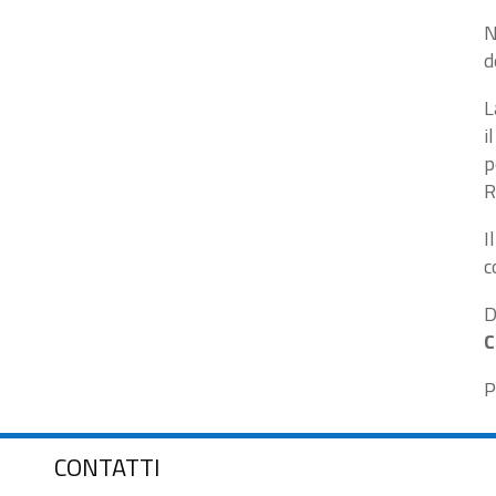
N
d
L
i
p
R
I
c
D
C
P
CONTATTI