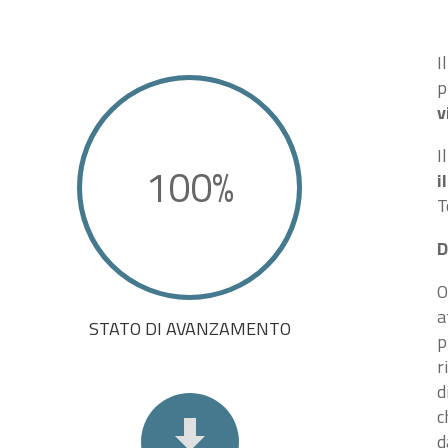
I
p
v
I
100
%
i
T
D
O
a
STATO DI AVANZAMENTO
p
r
d
c

d