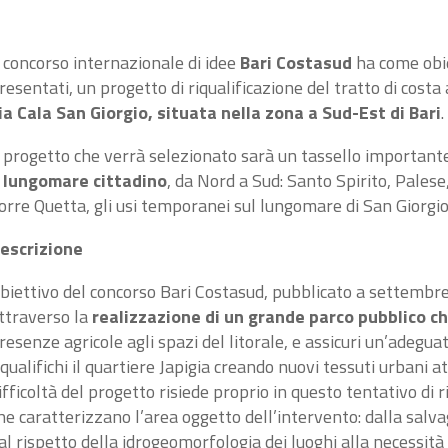
l concorso internazionale di idee
Bari Costasud
ha come obie
resentati, un progetto di riqualificazione del tratto di costa
ia Cala San Giorgio, situata nella zona a Sud-Est di Bari
.
l progetto che verrà selezionato sarà un tassello importan
l lungomare cittadino
, da Nord a Sud: Santo Spirito, Pale
orre Quetta, gli usi temporanei sul lungomare di San Giorgio,
escrizione
biettivo del concorso Bari Costasud, pubblicato a s
ettembr
ttraverso la
realizzazione di un grande parco pubblico ch
resenze agricole agli spazi del litorale, e assicuri un’adegua
iqualifichi il quartiere Japigia creando nuovi tessuti urbani 
ifficoltà del progetto risiede proprio in questo tentativo di 
he caratterizzano l’area oggetto dell’intervento: dalla salvagu
al rispetto della idrogeomorfologia dei luoghi alla necessità d