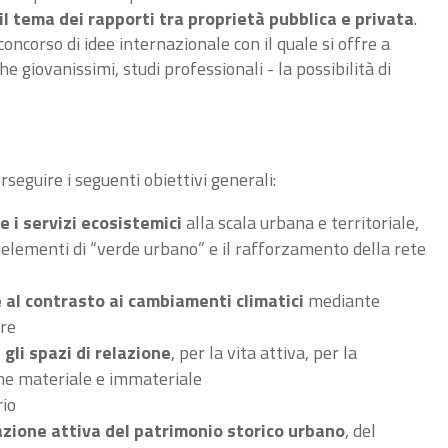
il tema dei rapporti tra proprietà pubblica e privata
.
ncorso di idee internazionale con il quale si offre a
che giovanissimi, studi professionali - la possibilità di
eguire i seguenti obiettivi generali:
e i servizi ecosistemici
alla scala urbana e territoriale,
i elementi di “verde urbano” e il rafforzamento della rete
e al contrasto ai cambiamenti climatici
mediante
ure
 gli spazi di relazione
, per la vita attiva, per la
one materiale e immateriale
rio
azione attiva del patrimonio storico urbano
, del