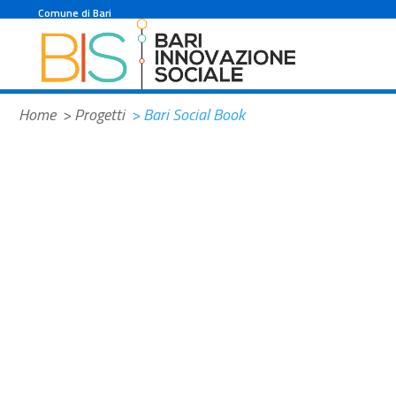
#f2a100
Comune di Bari
Home
> Progetti
> Bari Social Book