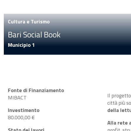
Cultura e Turismo
Bari Social Book
Municipio 1
Fonte di Finanziamento
Il progett
MIBACT
città più s
Investimento
della lett
80.000,00 €
Alla rete 
Stato dei lavori
profit, str