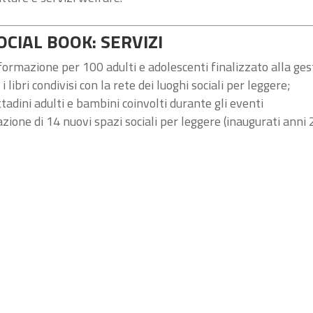
OCIAL BOOK: SERVIZI
 formazione per 100 adulti e adolescenti finalizzato alla ges
 libri condivisi con la rete dei luoghi sociali per leggere;
ttadini adulti e bambini coinvolti durante gli eventi
zione di 14 nuovi spazi sociali per leggere (inaugurati ann
zione di due edizioni del 1° festival del Libro Sociale e del
lla 1° Biblioteca Sociale e interculturale presso la Casa del
’esperienza del progetto Bari Social Book,
il capoluogo di r
Centro per il Libro e la Lettura- MiBACT che promuove e va
n continuità sul proprio territorio politiche pubbliche di pr
getto sul portale
Bari Innovazione Sociale (BIS)
si inseris