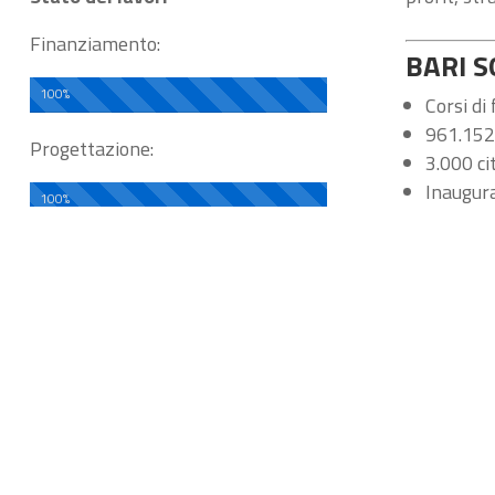
Finanziamento:
BARI S
100%
Corsi di
961.152 i
Progettazione:
3.000 ci
Inaugura
100%
Realizza
Avvio de
Gara:
Grazie all
100%
parte del 
Realizzazione:
svolgere co
100%
Questo pro
Tag