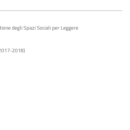
tione degli Spazi Sociali per Leggere
i 2017-2018)
la Comunità
le Culture
egione
è stato riconosciuto “città che legge”
,
da
lorizza quelle amministrazioni comunali impegnate a
omozione della lettura.
ce nella categoria
Cultura e Turismo
.