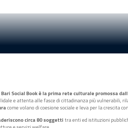
o
Bari Social Book è la prima rete culturale
promossa dall
olidale e attenta alle fasce di cittadinanza più vulnerabili, r
ura
come volano di coesione sociale e leva per la crescita com
aderiscono circa 80 soggetti
tra enti ed istituzioni pubblich
utture e servizi welfare.