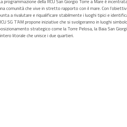
La programmazione della RCU San Giorgio Torre a Mare è incentrata su
una comunità che vive in stretto rapporto con il mare. Con l’obiettivo 
punta a rivalutare e riqualificare stabilmente i luoghi tipici e identifi
RCU SG T’AM propone iniziative che si svolgeranno in luoghi simbolo de
posizionamento strategico come la Torre Pelosa, la Baia San Giorgio, 
l’intero litorale che unisce i due quartieri.