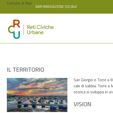
Skip
Comune di Bari
BARI INNOVAZIONE SOCIALE
to
content
IL TERRITORIO
San Giorgio e Torre a Ma
cale di sabbia. Torre a
storica si sviluppa in u
VISION