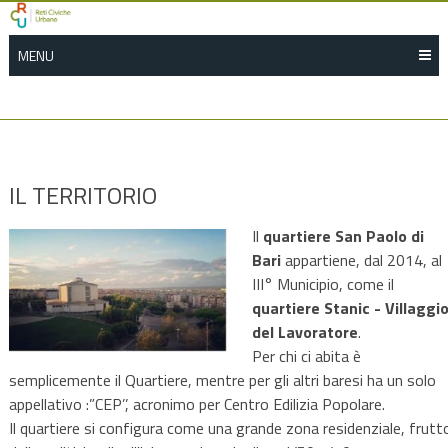
Skip
to
MENU
content
IL TERRITORIO
Il
quartiere San Paolo di
Bari
appartiene, dal 2014, al
III° Municipio, come il
quartiere Stanic - Villaggi
del Lavoratore
.
Per chi ci abita è
semplicemente il Quartiere, mentre per gli altri baresi ha un solo
appellativo :”CEP’’, acronimo per Centro Edilizia Popolare.
Il quartiere si configura come una grande zona residenziale, frutt