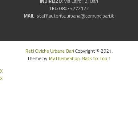
INDIRIZZO
: Via Cairoli 2, Bari
TEL
: 080/5772122
MAIL
:
staff.autorita.urbana@comune.bari.it
Reti Civiche Urbane Bari
Copyright © 2021.
Theme by
MyThemeShop
.
Back to Top ↑
X
X